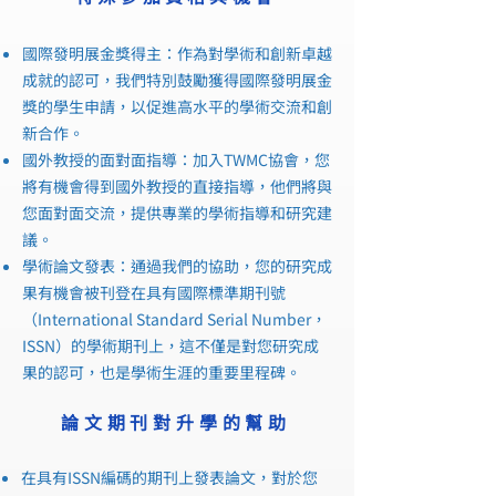
國際發明展金獎得主：作為對學術和創新卓越
成就的認可，我們特別鼓勵獲得國際發明展金
獎的學生申請，以促進高水平的學術交流和創
新合作。
國外教授的面對面指導：加入TWMC協會，您
將有機會得到國外教授的直接指導，他們將與
您面對面交流，提供專業的學術指導和研究建
議。
學術論文發表：通過我們的協助，您的研究成
果有機會被刊登在具有國際標準期刊號
（International Standard Serial Number，
ISSN）的學術期刊上，這不僅是對您研究成
果的認可，也是學術生涯的重要里程碑。
論文期刊對升學的幫助
在具有ISSN編碼的期刊上發表論文，對於您