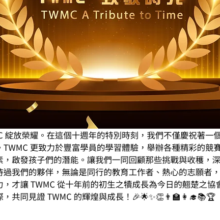
MC 綻放榮耀。在這個十週年的特別時刻，我們不僅慶祝著一
。TWMC 更致力於豐富學員的學習體驗，舉辦各種精彩的競
素，啟發孩子們的潛能。讓我們一同回顧那些挑戰與收穫，
持過我們的夥伴，無論是同行的教育工作者、熱心的志願者
，才讓 TWMC 從十年前的初生之犢成長為今日的翹楚之
見證 TWMC 的輝煌與成長！🎉🌟✨👏👨‍🏫👩‍🎓📚🏆