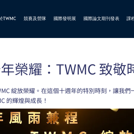
於TWMC
競賽及營隊
國際發明展
國際論文期刊發表
課
年榮耀：TWMC 致敬
WMC 綻放榮耀。在這個十週年的特別時刻，讓我們
MC 的輝煌與成長！