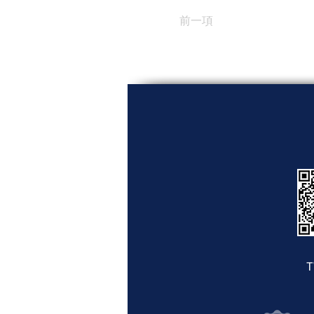
前一項
T