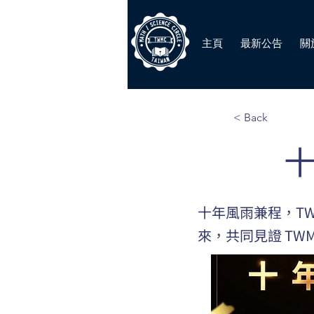
主頁
最新公告
關
< Back
十
十年風雨兼程，T
來，共同見證 TW